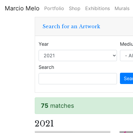
Skip
Marcio Melo
Portfolio
Shop
Exhibitions
Murals
to
Main
main
content
Search for an Artwork
navigation
Year
Medi
Search
75
matches
2021