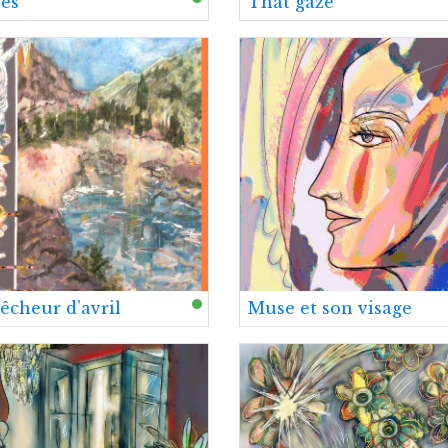
es
That gaze
êcheur d’avril
Muse et son visage