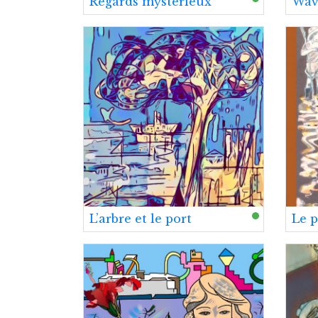
Regards mystérieux
Wav
L’arbre et le port
Le p