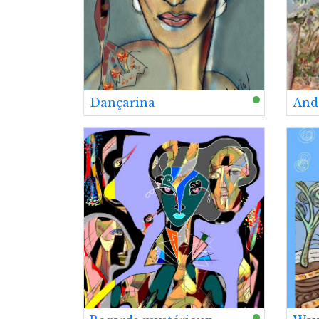
Dançarina
And