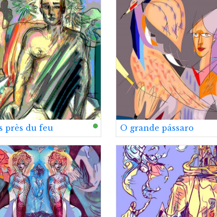
s près du feu
O grande pássaro