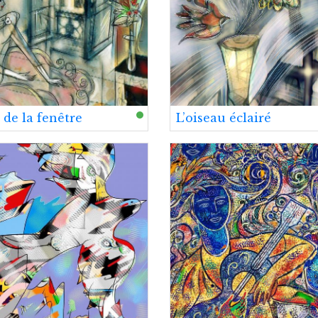
 de la fenêtre
L’oiseau éclairé