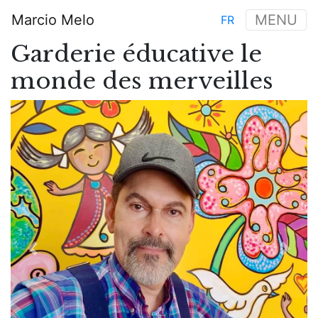
Skip
Marcio Melo
MENU
FR
to
Main
main
Garderie éducative le
navigation
content
monde des merveilles
Previous
Next