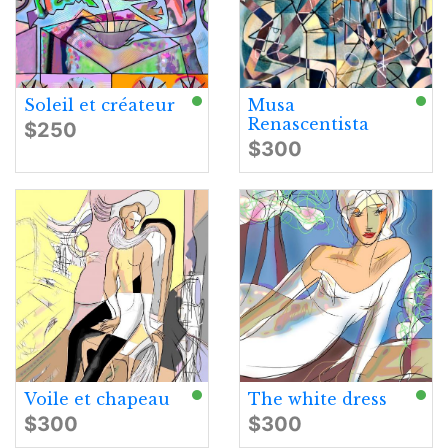
Soleil et créateur
Musa
Renascentista
$250
$300
Voile et chapeau
The white dress
$300
$300