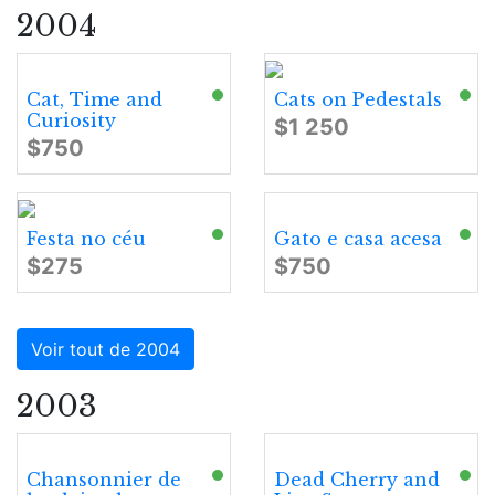
2004
Cat, Time and
Cats on Pedestals
Curiosity
$1 250
$750
Festa no céu
Gato e casa acesa
$275
$750
Voir tout de 2004
2003
Chansonnier de
Dead Cherry and