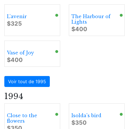
L’avenir
The Harbour of
Lights
$325
$400
Vase of Joy
$400
Voir tout de 1995
1994
Close to the
Isolda's bird
flowers
$350
$350