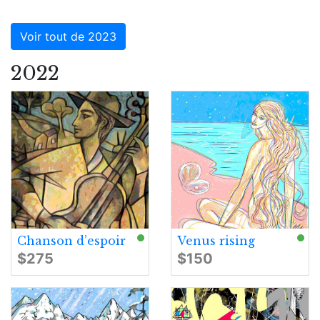
Voir tout de 2023
2022
Chanson d’espoir
Venus rising
$275
$150