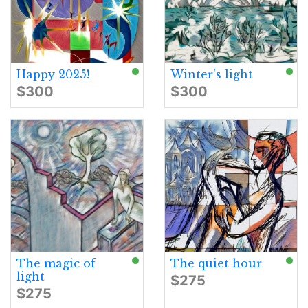
Happy 2025!
Winter's light
$300
$300
The magic of
The quiet hour
light
$275
$275