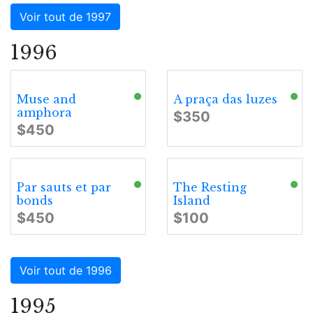
Voir tout de 1997
1996
Muse and
A praça das luzes
amphora
$350
$450
Par sauts et par
The Resting
bonds
Island
$450
$100
Voir tout de 1996
1995