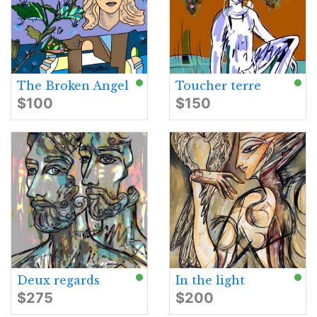
The Broken Angel
Toucher terre
$100
$150
Deux regards
In the light
$275
$200