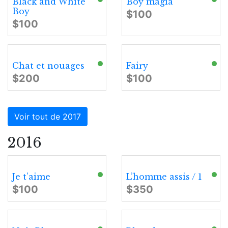
Black and White
Boy magia
Boy
$100
$100
Chat et nouages
Fairy
$200
$100
Voir tout de 2017
2016
Je t’aime
L’homme assis / 1
$100
$350