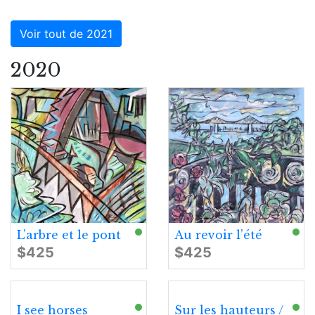
Voir tout de 2021
2020
L’arbre et le pont
Au revoir l’été
$425
$425
I see horses
Sur les hauteurs /