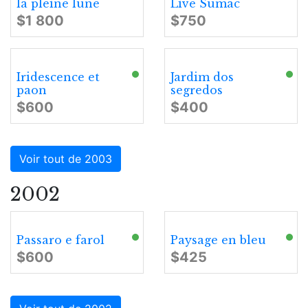
la pleine lune
Live Sumac
$1 800
$750
Iridescence et
Jardim dos
paon
segredos
$600
$400
Voir tout de 2003
2002
Passaro e farol
Paysage en bleu
$600
$425