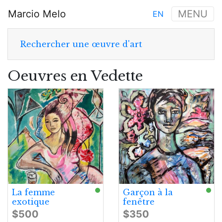
Aller
Marcio Melo
MENU
EN
au
Main
contenu
navigation
principal
Rechercher une œuvre d'art
Oeuvres en Vedette
La femme
Garçon à la
exotique
fenêtre
$500
$350