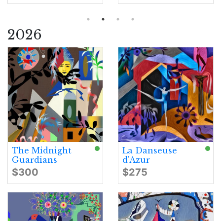
2026
The Midnight
La Danseuse
Guardians
d'Azur
$300
$275