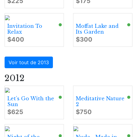
$225
$175
Invitation To
Moffat Lake and
Relax
Its Garden
$400
$300
Voir tout de 2013
2012
Let’s Go With the
Meditative Nature
Sun
2
$625
$750