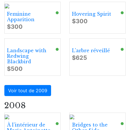
Feminine
Hovering Spirit
Apparition
$300
$300
Landscape with
L'arbre réveillé
Redwing
$625
Blackbird
$500
Voir tout de 2009
2008
À l'intérieur de
Bridges to the