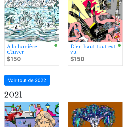
À la lumière
D’en haut tout est
d’hiver
vu
$150
$150
Voir tout de 2022
2021