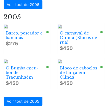
Voir tout de 2006
2005
Barco, pescador e
O carnaval de
bananas
Olinda (Blocos de
rua)
$275
$450
O Bumba-meu-
Bloco de caboclos
boi de
de lança em
Tracunhaém
Olinda
$450
$450
Voir tout de 2005