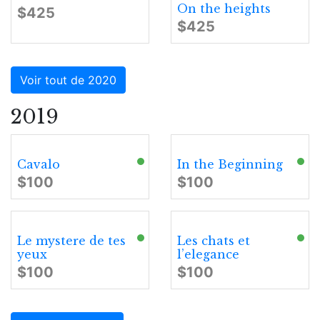
On the heights
$425
$425
Voir tout de 2020
2019
Cavalo
In the Beginning
$100
$100
Le mystere de tes
Les chats et
yeux
l’elegance
$100
$100