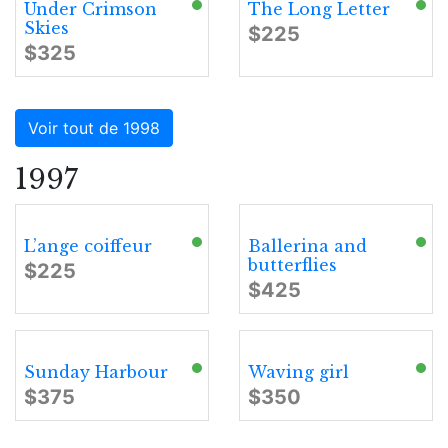
Under Crimson
The Long Letter
Skies
$225
$325
Voir tout de 1998
1997
L’ange coiffeur
Ballerina and
butterflies
$225
$425
Sunday Harbour
Waving girl
$375
$350