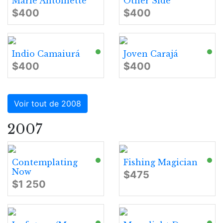
Marie Antoinette
Other Side
$400
$400
Indio Camaiurá
Joven Carajá
$400
$400
Voir tout de 2008
2007
Contemplating
Fishing Magician
Now
$475
$1 250