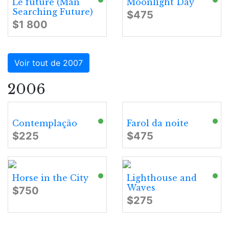
Le future (Man
Moonlight Day
Searching Future)
$475
$1 800
Voir tout de 2007
2006
Contemplação
Farol da noite
$225
$475
Horse in the City
Lighthouse and
Waves
$750
$275