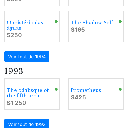
O mistério das
The Shadow Self
águas
$165
$250
Voir tout de 1994
1993
The odalisque of
Prometheus
the fifth arch
$425
$1 250
Voir tout de 1993