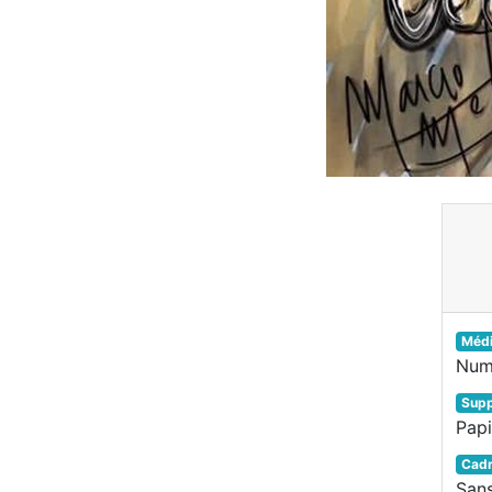
Méd
Num
Supp
Papi
Cad
San