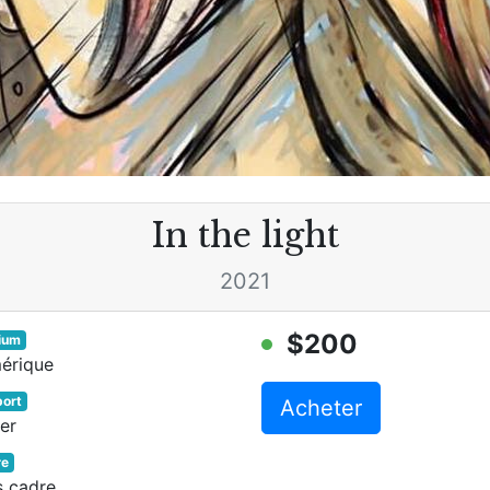
In the light
2021
$200
ium
érique
ort
Acheter
er
re
s cadre