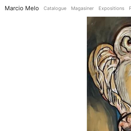
Aller
Marcio Melo
Catalogue
Magasiner
Expositions
au
Main
contenu
Image
principal
navigation