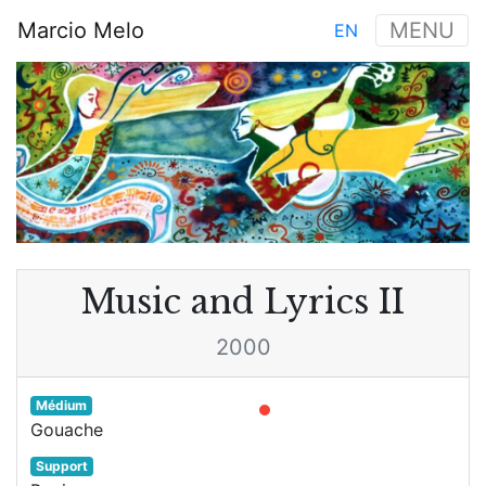
Aller
Marcio Melo
MENU
EN
au
Main
contenu
Image
navigation
principal
Music and Lyrics II
2000
Médium
Gouache
Support