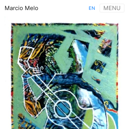
Aller
Marcio Melo
MENU
EN
au
Main
contenu
Image
navigation
principal