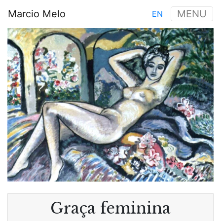
Aller
Marcio Melo
MENU
EN
au
Main
contenu
Image
navigation
principal
Graça feminina