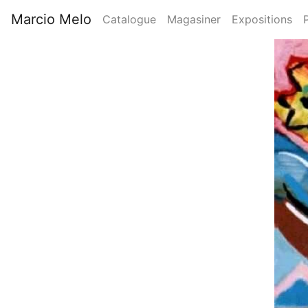
Aller
Marcio Melo
Catalogue
Magasiner
Expositions
au
Main
contenu
Image
principal
navigation