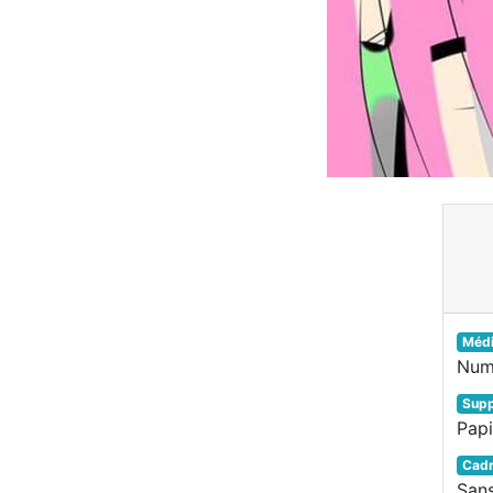
Méd
Num
Supp
Papi
Cad
San