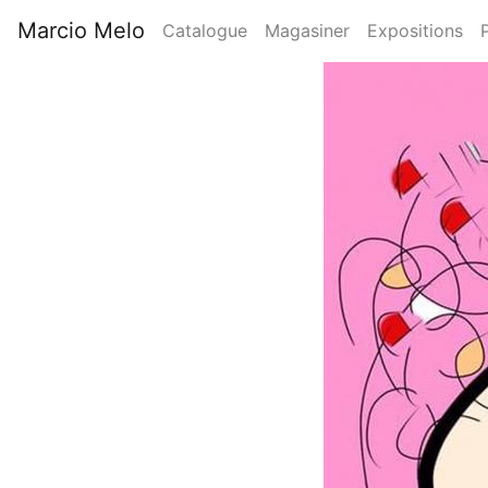
Aller
Marcio Melo
Catalogue
Magasiner
Expositions
au
Main
contenu
Image
principal
navigation