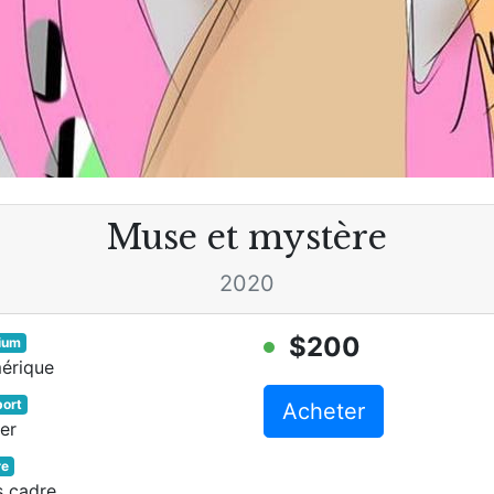
Muse et mystère
2020
$200
ium
érique
ort
Acheter
er
re
s cadre