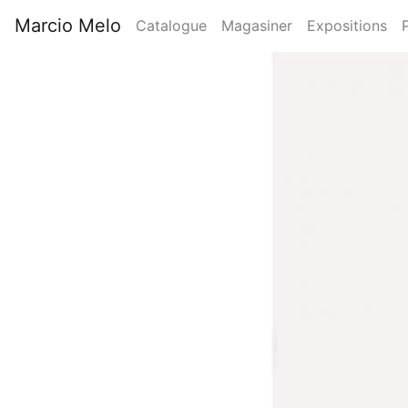
Aller
Marcio Melo
Catalogue
Magasiner
Expositions
au
Main
contenu
Image
principal
navigation