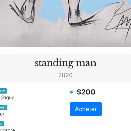
standing man
2020
$200
ium
érique
ort
Acheter
er
re
s cadre