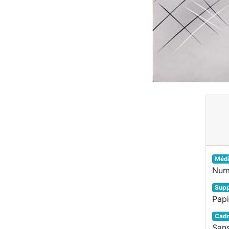
Méd
Num
Supp
Papi
Cad
San