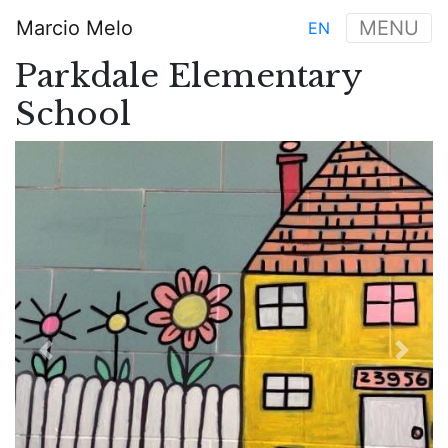
Aller
Marcio Melo
MENU
EN
au
Main
contenu
Parkdale Elementary
navigation
principal
School
Previous
Next