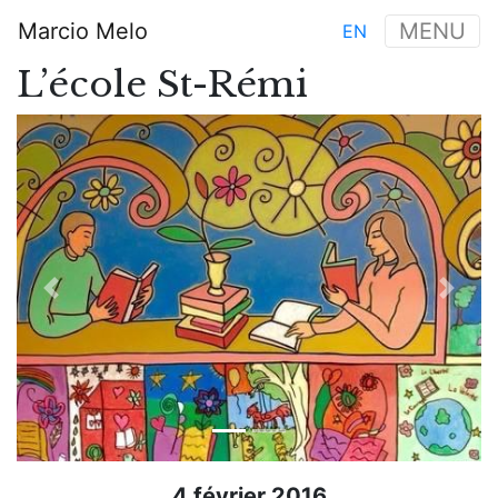
Aller
Marcio Melo
MENU
EN
au
Main
contenu
L’école St-Rémi
navigation
principal
Previous
Next
4 février 2016