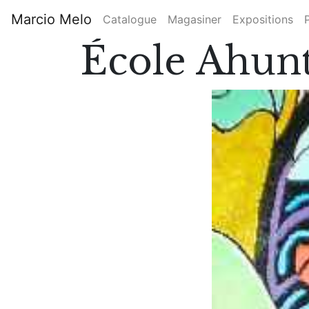
Aller
Marcio Melo
Catalogue
Magasiner
Expositions
au
Main
contenu
École Ahun
principal
navigation