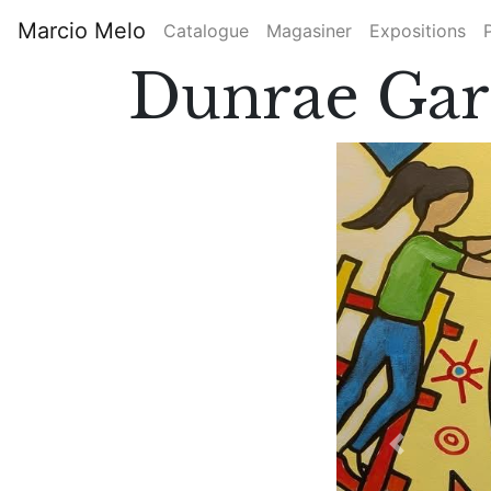
Aller
Marcio Melo
Catalogue
Magasiner
Expositions
au
Main
contenu
Dunrae Gar
principal
navigation
Previous