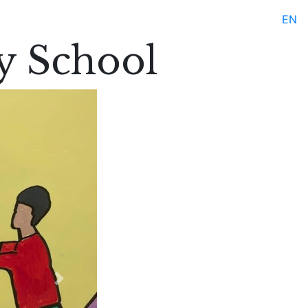
EN
y School
Next