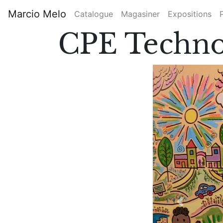
Aller
Marcio Melo
Catalogue
Magasiner
Expositions
au
Main
contenu
CPE Techno
principal
navigation
Previous