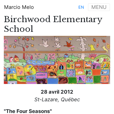
Aller
Marcio Melo
MENU
EN
au
Main
contenu
Birchwood Elementary
navigation
principal
School
Previous
Next
28 avril 2012
St-Lazare, Québec
"The Four Seasons"