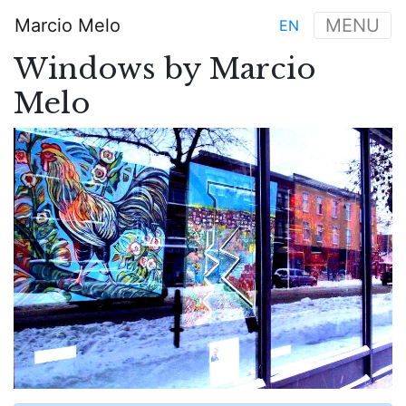
Aller
Marcio Melo
MENU
EN
au
Main
contenu
Windows by Marcio
navigation
principal
Melo