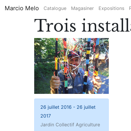
Aller
Marcio Melo
Catalogue
Magasiner
Expositions
au
Main
contenu
Trois instal
principal
navigation
26 juillet 2016
-
26 juillet
2017
Jardin Collectif Agriculture