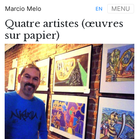
Aller
Marcio Melo
MENU
EN
au
Main
contenu
Quatre artistes (œuvres
navigation
principal
sur papier)