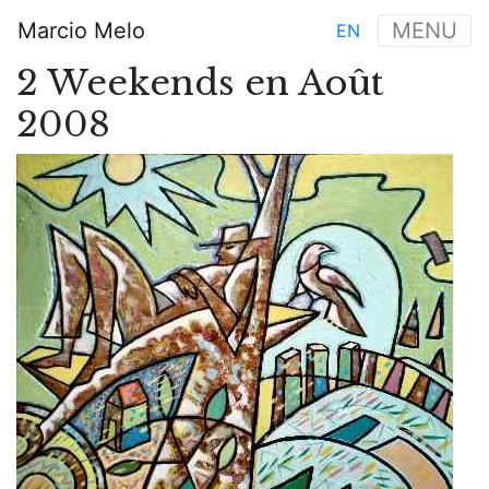
Aller
Marcio Melo
MENU
EN
au
Main
contenu
2 Weekends en Août
navigation
principal
2008