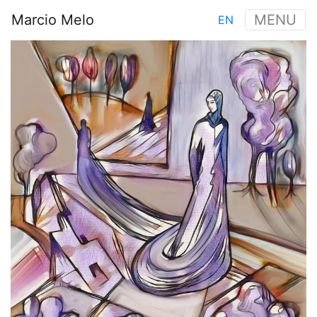
Aller
Marcio Melo
MENU
EN
au
Main
contenu
Image
navigation
principal