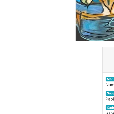
Méd
Num
Supp
Papi
Cad
San