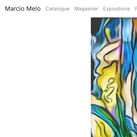
Aller
Marcio Melo
Catalogue
Magasiner
Expositions
au
Main
contenu
Image
principal
navigation