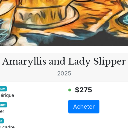
Amaryllis and Lady Slipper
2025
$275
ium
érique
ort
Acheter
er
re
s cadre